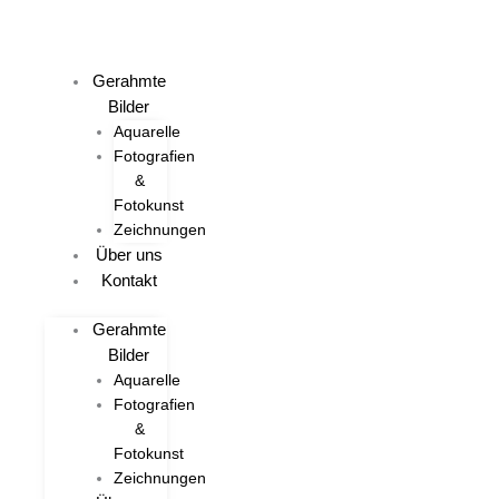
Zum
Aquarell
Inhalt
"Hochufer
springen
Rügen"
Gerahmte
Menge
Bilder
Aquarelle
Fotografien
&
Fotokunst
Zeichnungen
Über uns
Kontakt
Gerahmte
Bilder
Aquarelle
Fotografien
&
Fotokunst
Zeichnungen